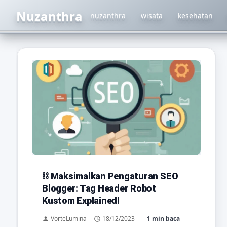
Nuzanthra
nuzanthra
wisata
kesehatan
blogger
optimasi seo
seo
⛓
Maksimalkan Pengaturan SEO
Blogger: Tag Header Robot
tag header
Kustom Explained!
tag header robot kustom
VorteLumina
18/12/2023
1 min baca