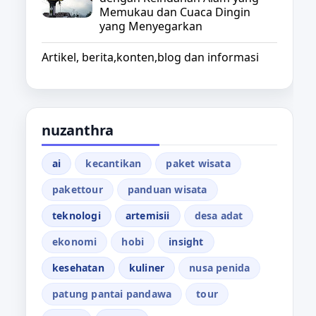
Memukau dan Cuaca Dingin
yang Menyegarkan
Artikel, berita,konten,blog dan informasi
nuzanthra
ai
kecantikan
paket wisata
pakettour
panduan wisata
teknologi
artemisii
desa adat
ekonomi
hobi
insight
kesehatan
kuliner
nusa penida
patung pantai pandawa
tour