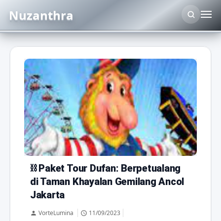
Nuzanthra
aktivitas wisata
aktivitaswisata
⛓
Paket Tour Dufan: Berpetualang
di Taman Khayalan Gemilang Ancol
ancoljakarta
belanja
Jakarta
destinasi liburan
dufan
VorteLumina
11/09/2023