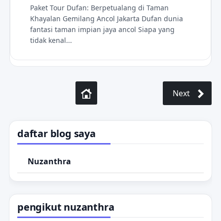
Paket Tour Dufan: Berpetualang di Taman
liburankeluarga
pakettour
Khayalan Gemilang Ancol Jakarta Dufan dunia
fantasi taman impian jaya ancol Siapa yang
pantaiancol
pariwisata
tidak kenal...
rekreasijakarta panduan perjalanan
taman hiburan
tipsberwisata
Next
daftar blog saya
Nuzanthra
pengikut nuzanthra