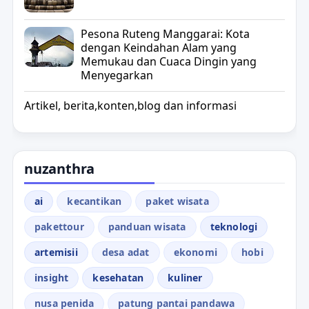
Pesona Ruteng Manggarai: Kota
dengan Keindahan Alam yang
Memukau dan Cuaca Dingin yang
Menyegarkan
Artikel, berita,konten,blog dan informasi
nuzanthra
ai
kecantikan
paket wisata
pakettour
panduan wisata
teknologi
artemisii
desa adat
ekonomi
hobi
insight
kesehatan
kuliner
nusa penida
patung pantai pandawa