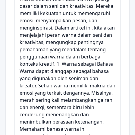
dasar dalam seni dan kreativitas. Mereka
memiliki kekuatan untuk memengaruhi
emosi, menyampaikan pesan, dan
menginspirasi. Dalam artikel ini, kita akan
menjelajahi peran warna dalam seni dan
kreativitas, mengungkap pentingnya
pemahaman yang mendalam tentang
penggunaan warna dalam berbagai
konteks kreatif. 1. Warna sebagai Bahasa
Warna dapat dianggap sebagai bahasa
yang digunakan oleh seniman dan
kreator. Setiap warna memiliki makna dan
emosi yang terkait dengannya. Misalnya,
merah sering kali melambangkan gairah
dan energi, sementara biru lebih
cenderung menenangkan dan
menimbulkan perasaan ketenangan.
Memahami bahasa warna ini