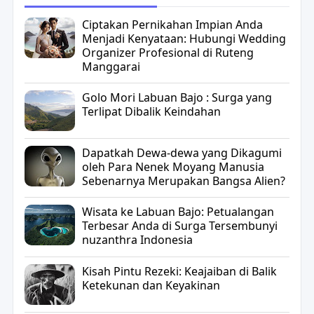
Ciptakan Pernikahan Impian Anda
Menjadi Kenyataan: Hubungi Wedding
Organizer Profesional di Ruteng
Manggarai
Golo Mori Labuan Bajo : Surga yang
Terlipat Dibalik Keindahan
Dapatkah Dewa-dewa yang Dikagumi
oleh Para Nenek Moyang Manusia
Sebenarnya Merupakan Bangsa Alien?
Wisata ke Labuan Bajo: Petualangan
Terbesar Anda di Surga Tersembunyi
nuzanthra Indonesia
Kisah Pintu Rezeki: Keajaiban di Balik
Ketekunan dan Keyakinan