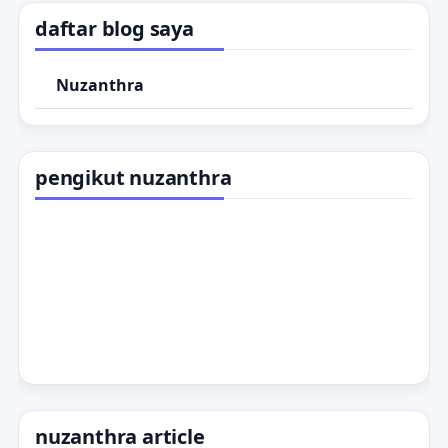
daftar blog saya
Nuzanthra
pengikut nuzanthra
nuzanthra article