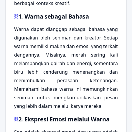
berbagai konteks kreatif.
⛓
1. Warna sebagai Bahasa
Warna dapat dianggap sebagai bahasa yang
digunakan oleh seniman dan kreator. Setiap
warna memiliki makna dan emosi yang terkait
dengannya. Misalnya, merah sering kali
melambangkan gairah dan energi, sementara
biru lebih cenderung menenangkan dan
menimbulkan perasaan ketenangan.
Memahami bahasa warna ini memungkinkan
seniman untuk mengkomunikasikan pesan
yang lebih dalam melalui karya mereka.
⛓
2. Ekspresi Emosi melalui Warna