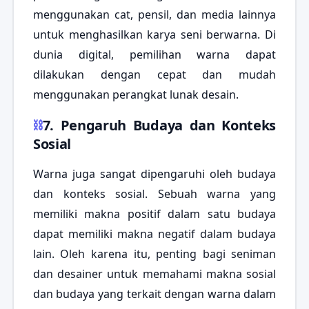
menggunakan cat, pensil, dan media lainnya
untuk menghasilkan karya seni berwarna. Di
dunia digital, pemilihan warna dapat
dilakukan dengan cepat dan mudah
menggunakan perangkat lunak desain.
⛓
7. Pengaruh Budaya dan Konteks
Sosial
Warna juga sangat dipengaruhi oleh budaya
dan konteks sosial. Sebuah warna yang
memiliki makna positif dalam satu budaya
dapat memiliki makna negatif dalam budaya
lain. Oleh karena itu, penting bagi seniman
dan desainer untuk memahami makna sosial
dan budaya yang terkait dengan warna dalam