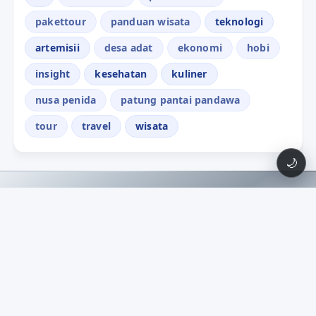
pakettour
panduan wisata
teknologi
artemisii
desa adat
ekonomi
hobi
insight
kesehatan
kuliner
nusa penida
patung pantai pandawa
tour
travel
wisata
🌙
About
Contact
Sitemap
Disclaimer
Privacy Policy