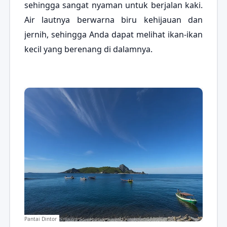
sehingga sangat nyaman untuk berjalan kaki.
Air lautnya berwarna biru kehijauan dan
jernih, sehingga Anda dapat melihat ikan-ikan
kecil yang berenang di dalamnya.
Pantai Dintor