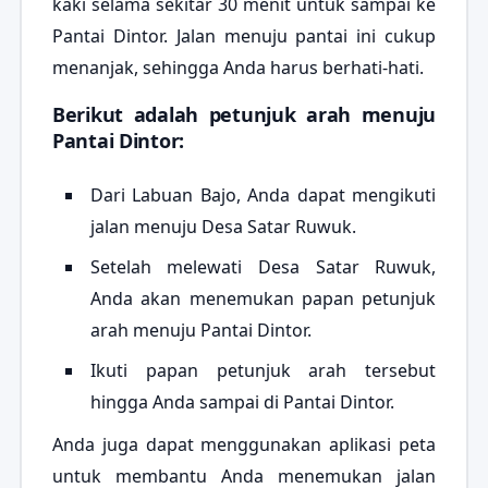
kaki selama sekitar 30 menit untuk sampai ke
Pantai Dintor. Jalan menuju pantai ini cukup
menanjak, sehingga Anda harus berhati-hati.
Berikut adalah petunjuk arah menuju
Pantai Dintor:
Dari Labuan Bajo, Anda dapat mengikuti
jalan menuju Desa Satar Ruwuk.
Setelah melewati Desa Satar Ruwuk,
Anda akan menemukan papan petunjuk
arah menuju Pantai Dintor.
Ikuti papan petunjuk arah tersebut
hingga Anda sampai di Pantai Dintor.
Anda juga dapat menggunakan aplikasi peta
untuk membantu Anda menemukan jalan