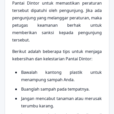
Pantai Dintor untuk memastikan peraturan
tersebut dipatuhi oleh pengunjung. Jika ada
pengunjung yang melanggar peraturan, maka
petugas keamanan berhak untuk
memberikan sanksi kepada pengunjung
tersebut.
Berikut adalah beberapa tips untuk menjaga
kebersihan dan kelestarian Pantai Dintor:
Bawalah kantong plastik untuk
menampung sampah Anda.
Buanglah sampah pada tempatnya.
Jangan mencabut tanaman atau merusak
terumbu karang.