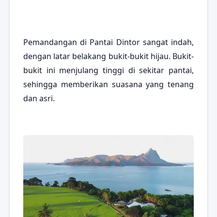
Pemandangan di Pantai Dintor sangat indah,
dengan latar belakang bukit-bukit hijau. Bukit-
bukit ini menjulang tinggi di sekitar pantai,
sehingga memberikan suasana yang tenang
dan asri.