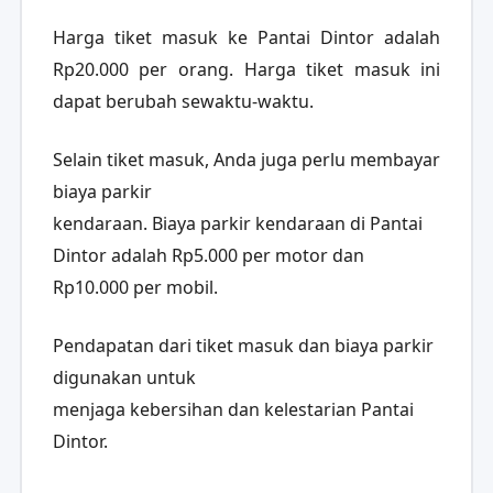
Harga tiket masuk ke Pantai Dintor adalah
Rp20.000 per orang. Harga tiket masuk ini
dapat berubah sewaktu-waktu.
Selain tiket masuk, Anda juga perlu membayar 
biaya parkir

kendaraan. Biaya parkir kendaraan di Pantai 
Dintor adalah Rp5.000 per motor dan

Rp10.000 per mobil.
Pendapatan dari tiket masuk dan biaya parkir 
digunakan untuk

menjaga kebersihan dan kelestarian Pantai 
Dintor.