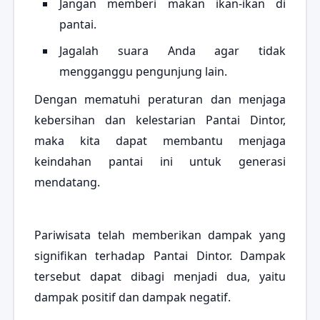
Jangan memberi makan ikan-ikan di
pantai.
Jagalah suara Anda agar tidak
mengganggu pengunjung lain.
Dengan mematuhi peraturan dan menjaga
kebersihan dan kelestarian Pantai Dintor,
maka kita dapat membantu menjaga
keindahan pantai ini untuk generasi
mendatang.
Pariwisata telah memberikan dampak yang
signifikan terhadap Pantai Dintor. Dampak
tersebut dapat dibagi menjadi dua, yaitu
dampak positif dan dampak negatif.