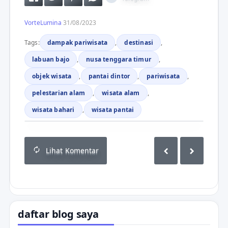
VorteLumina
31/08/2023
Tags:
dampak pariwisata
,
destinasi
,
labuan bajo
,
nusa tenggara timur
,
objek wisata
,
pantai dintor
,
pariwisata
,
pelestarian alam
,
wisata alam
,
wisata bahari
,
wisata pantai
Lihat
Komentar
daftar blog saya