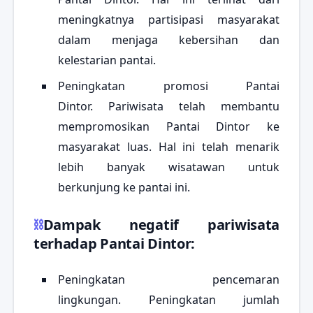
meningkatnya partisipasi masyarakat
dalam menjaga kebersihan dan
kelestarian pantai.
Peningkatan promosi Pantai
Dintor. Pariwisata telah membantu
mempromosikan Pantai Dintor ke
masyarakat luas. Hal ini telah menarik
lebih banyak wisatawan untuk
berkunjung ke pantai ini.
⛓
Dampak negatif pariwisata
terhadap Pantai Dintor:
Peningkatan pencemaran
lingkungan. Peningkatan jumlah