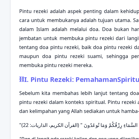
Pintu rezeki adalah aspek penting dalam kehidup
cara untuk membukanya adalah tujuan utama. Sala
dalam Islam adalah melalui doa. Doa bukan han
jembatan untuk membuka pintu rezeki dari lang
tentang doa pintu rezeki, baik doa pintu rezeki da
maupun doa pintu rezeki suami, sehingga p
membuka pintu rezeki mereka.
⛓
I. Pintu Rezeki: PemahamanSpiritu
Sebelum kita membahas lebih lanjut tentang do
pintu rezeki dalam konteks spiritual. Pintu rezek
dan kelimpahan yang Allah sediakan untuk hamba-N
" السَّمَاءِ رِزْقُكُمْ وَمَا تُوعَدُونَ " (القرآن الكريم، الذاريات: 22