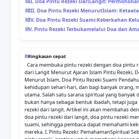
⛓II. Doa Pintu Rezeki DariLangit: Permohon
⛓III. Doa Pintu Rezeki MenurutIslam: Ketaat
⛓IV. Doa Pintu Rezeki Suami:Keberkahan Kel
⛓V. Pintu Rezeki Terbukamelalui Doa dan Ama
⛓
Ringkasan cepat
Cara membuka pintu rezeki dengan doa pintu 
dari Langit Menurut Ajaran Islam Pintu Rezeki, D
Menurut Islam, Doa Pintu Rezeki Suami Pendahu
kehidupan sehari-hari, dan bagi banyak orang,
utama. Salah satu sarana spiritual yang banyak 
bukan hanya sebagai bentuk ibadah, tetapi jug
rezeki dari langit. Artikel ini akan membahas d
doa pintu rezeki dari langit, doa pintu rezeki m
suami, sehingga pembaca dapat memahami kek
mereka. I. Pintu Rezeki: PemahamanSpiritual Se