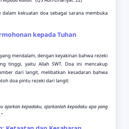
n kepada kalian."
(QS Adh-Dhariyat: 22)
e dalam kekuatan doa sebagai sarana membuka
 Permohonan kepada Tuhan
yang mendalam, dengan keyakinan bahwa rezeki
ng tinggi, yaitu Allah SWT. Doa ini mencakup
mber dari langit, melibatkan kesadaran bahwa
oh doa pintu rezeki dari langit:
au ajarkan kepadaku, ajarkanlah kepadaku apa yang
."
am: Ketaatan dan Kesabaran