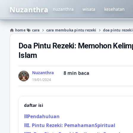
Nuzanthra
nuzanthra
wisata
kesehatan
home
cara
cara membuka pintu rezeki
doa pintu rezeki
Doa Pintu Rezeki: Memohon Kelimp
Islam
Nuzanthra
8 min baca
19/01/2024
daftar isi
⛓Pendahuluan
⛓I. Pintu Rezeki: PemahamanSpiritual