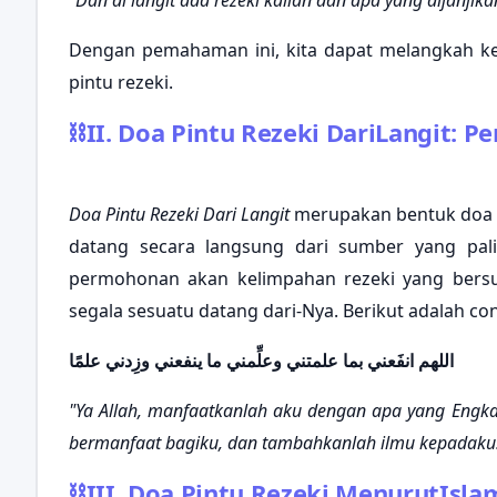
"Dan di langit ada rezeki kalian dan apa yang dijanjika
Dengan pemahaman ini, kita dapat melangkah k
pintu rezeki.
⛓
II. Doa Pintu Rezeki DariLangit:
Doa Pintu Rezeki Dari Langit
merupakan bentuk doa 
datang secara langsung dari sumber yang pali
permohonan akan kelimpahan rezeki yang bersu
segala sesuatu datang dari-Nya. Berikut adalah cont
اللهم انفَعني بما علمتني وعلِّمني ما ينفعني وزِدني علمًا
"Ya Allah, manfaatkanlah aku dengan apa yang Engk
bermanfaat bagiku, dan tambahkanlah ilmu kepadaku
⛓
III. Doa Pintu Rezeki MenurutIsl