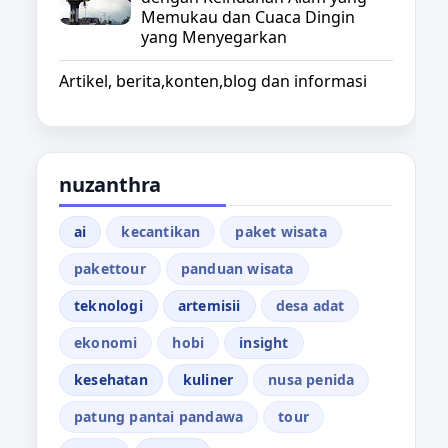
Memukau dan Cuaca Dingin
yang Menyegarkan
Artikel, berita,konten,blog dan informasi
nuzanthra
ai
kecantikan
paket wisata
pakettour
panduan wisata
teknologi
artemisii
desa adat
ekonomi
hobi
insight
kesehatan
kuliner
nusa penida
patung pantai pandawa
tour